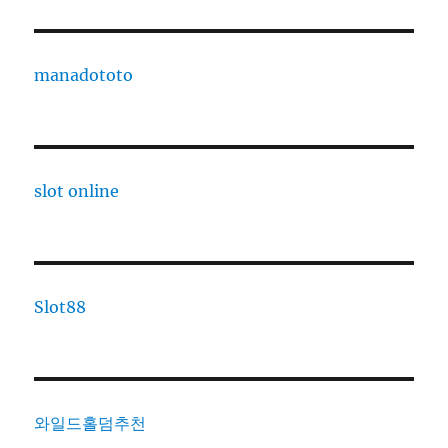
manadototo
slot online
Slot88
와일드홀덤추천