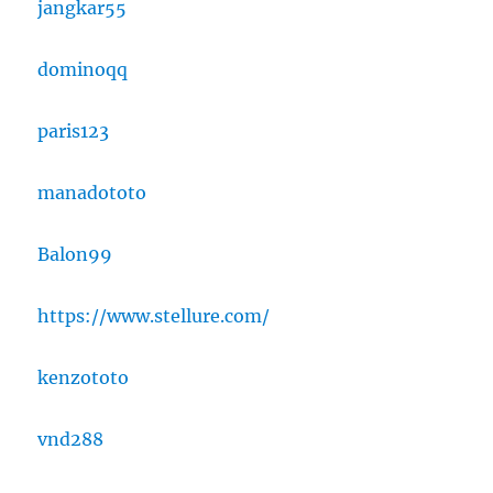
jangkar55
dominoqq
paris123
manadototo
Balon99
https://www.stellure.com/
kenzototo
vnd288