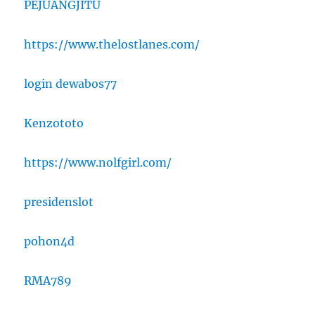
PEJUANGJITU
https://www.thelostlanes.com/
login dewabos77
Kenzototo
https://www.nolfgirl.com/
presidenslot
pohon4d
RMA789