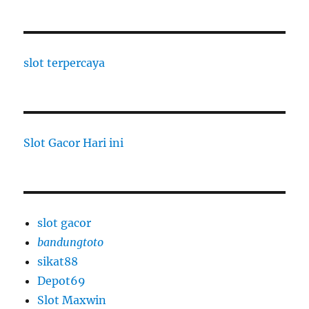
slot terpercaya
Slot Gacor Hari ini
slot gacor
bandungtoto
sikat88
Depot69
Slot Maxwin