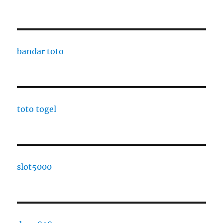
bandar toto
toto togel
slot5000