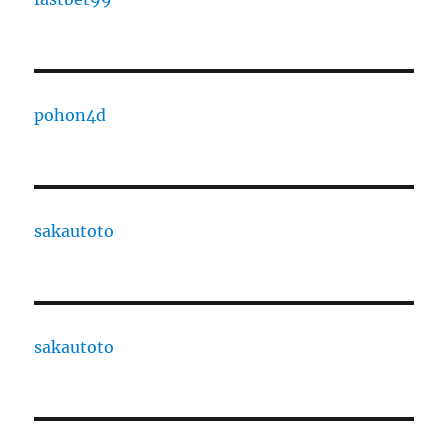
pohon4d
sakautoto
sakautoto