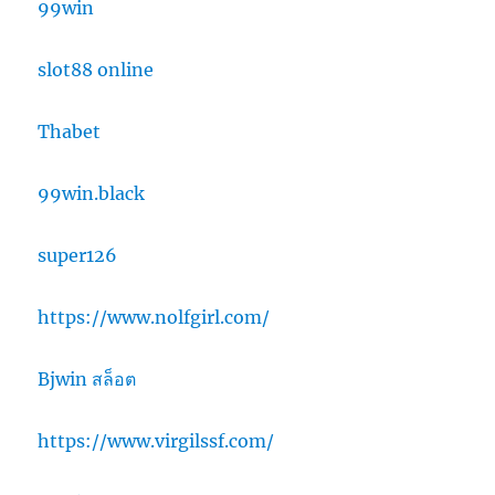
99win
slot88 online
Thabet
99win.black
super126
https://www.nolfgirl.com/
Bjwin สล็อต
https://www.virgilssf.com/