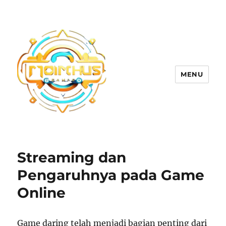
MENU
Streaming dan
Pengaruhnya pada Game
Online
Game daring telah menjadi bagian penting dari