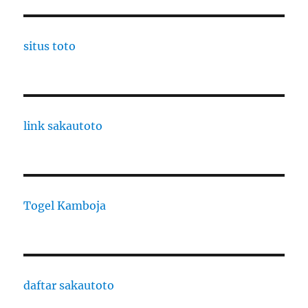
situs toto
link sakautoto
Togel Kamboja
daftar sakautoto