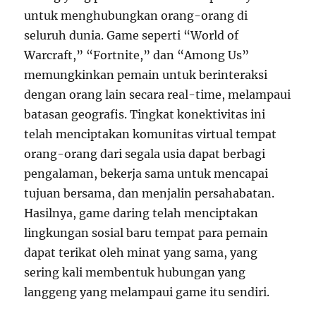
untuk menghubungkan orang-orang di
seluruh dunia. Game seperti “World of
Warcraft,” “Fortnite,” dan “Among Us”
memungkinkan pemain untuk berinteraksi
dengan orang lain secara real-time, melampaui
batasan geografis. Tingkat konektivitas ini
telah menciptakan komunitas virtual tempat
orang-orang dari segala usia dapat berbagi
pengalaman, bekerja sama untuk mencapai
tujuan bersama, dan menjalin persahabatan.
Hasilnya, game daring telah menciptakan
lingkungan sosial baru tempat para pemain
dapat terikat oleh minat yang sama, yang
sering kali membentuk hubungan yang
langgeng yang melampaui game itu sendiri.