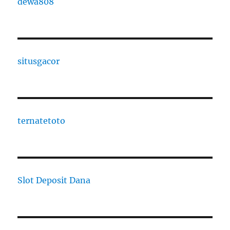
dewa808
situsgacor
ternatetoto
Slot Deposit Dana