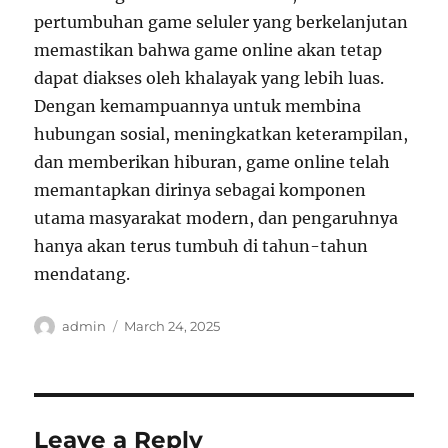
pertumbuhan game seluler yang berkelanjutan
memastikan bahwa game online akan tetap
dapat diakses oleh khalayak yang lebih luas.
Dengan kemampuannya untuk membina
hubungan sosial, meningkatkan keterampilan,
dan memberikan hiburan, game online telah
memantapkan dirinya sebagai komponen
utama masyarakat modern, dan pengaruhnya
hanya akan terus tumbuh di tahun-tahun
mendatang.
Author
Posted
admin
March 24, 2025
on
Leave a Reply