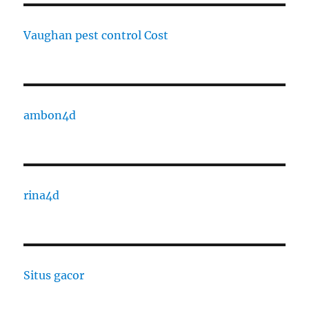
Vaughan pest control Cost
ambon4d
rina4d
Situs gacor