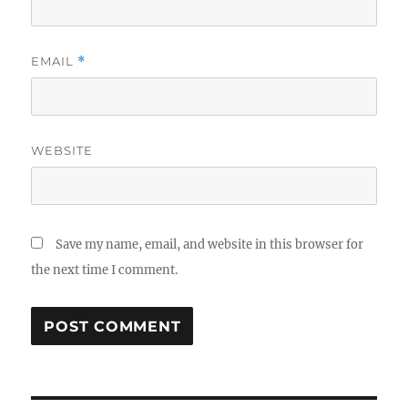
EMAIL
*
WEBSITE
Save my name, email, and website in this browser for
the next time I comment.