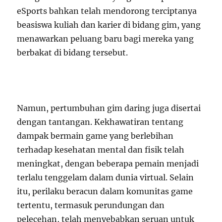
eSports bahkan telah mendorong terciptanya
beasiswa kuliah dan karier di bidang gim, yang
menawarkan peluang baru bagi mereka yang
berbakat di bidang tersebut.
Namun, pertumbuhan gim daring juga disertai
dengan tantangan. Kekhawatiran tentang
dampak bermain game yang berlebihan
terhadap kesehatan mental dan fisik telah
meningkat, dengan beberapa pemain menjadi
terlalu tenggelam dalam dunia virtual. Selain
itu, perilaku beracun dalam komunitas game
tertentu, termasuk perundungan dan
pelecehan, telah menyebabkan seruan untuk